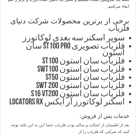
ایفاء می‌کنیم.
برخی از برترین محصولات شرکت دنیای
فلزیاب
سوپر اسکنر سه بعدی لوکاتورز
فلزیاب تصویری ST100 pro سان
استون
فلزیاب سان استون ST100
فلزیاب سان استون SWT100
فلزیاب سان استون ST50
فلزیاب سان استون SWT 200
فلزیاب سان استون S16 VT200
اسکنر لوکاتورز آر ایکس LOCATORS RX
خدمات پس از فروش:
بعد از اطمینان از اصالت و سالم بودن فلزیاب حتما این به این نکته توجه
کنید که شرکتی که فلزیاب را از