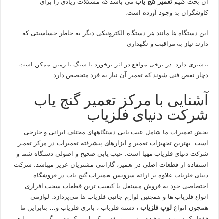
آن بحث کنیم
تعمیر گنج یاب
می باشد که مشکلات زیادی را برای
کاوشگران به وجود آورده است.
این دستگاه ها مانند هر دستگاه الکترونیکی دیگر به خاطر حساسیتی که
دارند نیاز به مراقبت و نگهداری
بیشتری دارد. در برخی مواقع در اثر برخورد با سنگ یا زمین ممکن است
دچار نقص فنی شوند که تعمیر آن نیاز به فرد متخصص دارد.
آشنایی با مرکز تعمیر گنج یاب
شرکت دنیای فلزیاب
بخش تعمیرات ما شامل عیب یابی دستگاههای مختلف ایرانی و خارجی
است. بهترین تجهیزات تعمیر و ابزارهای پیشرفته تعمیرات در مرکز تعمیر
شرکت دنیای فلزیاب مهیا است. عیب یابی صحیح و اصولی دستگاه شما و
استفاده از قطعات اصلی در تعمیر، گارانتی مشتریان عزیز میباشد. شرکت
دنیای فلزیاب علاوه بر ارائه سرویس تعمیرات گنج یاب در فروشگاه
اختصاصی خود به فروش مستقل با کیفیت ترین قطعات سخت افزاری
انواع فلزیاب ها و همچنین لوازم جانبی فلزیاب ها می‌پردازد. لوازمی
همچون انواع
لوپ فلزیاب
، دسته فلزیاب ، باتری فلزیاب و… بنابراین ما
فقط یک سرویس دهنده نیستیم و نقش یک تامین کننده بزرگ و برتر را هم