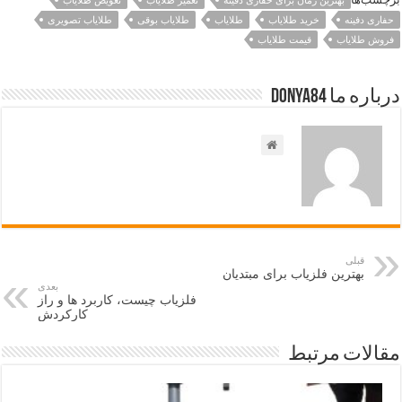
حفاری دفینه
خرید طلایاب
طلایاب
طلایاب بوقی
طلایاب تصویری
فروش طلایاب
قیمت طلایاب
درباره ما Donya84
قبلی
بهترین فلزیاب برای مبتدیان
بعدی
فلزیاب چیست، کاربرد ها و راز
کارکردش
مقالات مرتبط