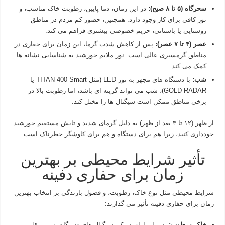
سحرگاه (۵ تا ۸ صبح):
در این زمان، دما پایین، رطوبت خاک مناسب، و
نور کافی برای کار وجود دارد. همچنین، حضور کم مردم در مناطق
روستایی یا باستانی، حریم خصوصی بیشتری فراهم می‌ کند.
عصر (۴ تا ۷ عصر):
پس از کاهش شدت گرما، این زمان برای حفاری در
مناطق گرمسیری عالی است. نور ملایم خورشید به شناسایی نشانه‌ ها
کمک می‌ کند.
شب:
با دستگاه‌ های مجهز به نور LED (مثل TITAN 400 Smart یا
GOLD RADAR)، شب می‌ تواند گزینه‌ ای باشد، اما رطوبت بالا در
برخی مناطق ممکن است سیگنال‌ ها را مختل کند.
از ظهر (۱۲ تا ۳ بعد از ظهر) به دلیل گرمای شدید و تابش مستقیم خورشید
خودداری کنید، زیرا هم برای دستگاه و هم برای کاوشگر خطرناک است.
تأثیر شرایط محیطی بر بهترین
زمان برای حفاری دفینه
شرایط محیطی مثل نوع خاک، رطوبت، و فصول بارندگی بر انتخاب بهترین
زمان برای حفاری دفینه تأثیر می‌ گذارند:
خاک مرطوب:
پس از باران سبک، سیگنال‌ های دستگاه بهتر منتقل می‌