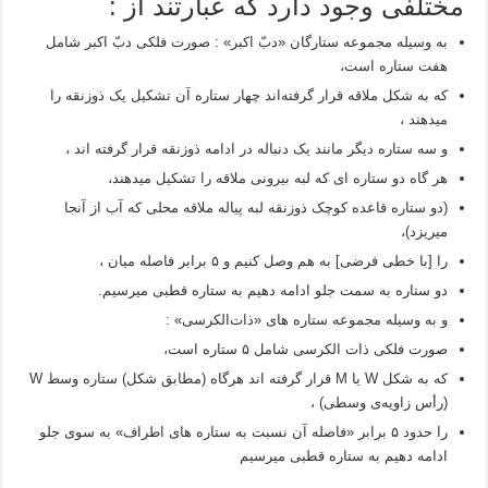
مختلفی وجود دارد که عبارتند از :
به وسیله‌ مجموعه ستارگان «دبّ اکبر» : صورت فلکی دبّ اکبر شامل
هفت ستاره‌ است،
که به شکل ملاقه قرار گرفته‌اند چهار ستاره‌ آن تشکیل یک ذوزنقه را
میدهند ،
و سه ستاره‌ دیگر مانند یک دنباله در ادامه‌ ذوزنقه قرار گرفته‌ اند ،
هر گاه دو ستاره‌ ای که لبه‌ بیرونی ملاقه را تشکیل میدهند،
(دو ستاره‌ قاعده‌ کوچک ذوزنقه لبه‌ پیاله‌ ملاقه محلی که آب از آنجا
میریزد)،
را [با خطی فرضی] به هم وصل کنیم و ۵ برابر فاصله‌ میان ،
دو ستاره به سمت جلو ادامه دهیم به ستاره‌ قطبی میرسیم.
و به وسیله‌ مجموعه ستاره‌ های «ذات‌الکرسی» :
صورت فلکی ذات‌ الکرسی شامل ۵ ستاره است،
که به شکل W یا M قرار گرفته‌ اند هرگاه (مطابق شکل) ستاره‌ وسط W
(رأس زاویه‌ی وسطی) ،
را حدود ۵ برابر «فاصله‌ آن نسبت به ستاره‌ های اطراف» به سوی جلو
ادامه دهیم به ستاره‌ قطبی میرسیم