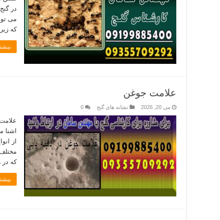
در گنج
می توا
که زیر
بیشتر
علامت جوغن
می 20, 2026
نشانه های گنج
0
علامت 
اشنا م
از انوا
مختلف 
که در 
بیشتر