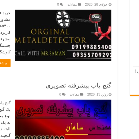
جولای 28, 2026
مقالات
0
خرید ف
کاربرد
پیشرفت
چشمگیر
کاوشگر
بیشتر
 !!
گنج یاب پیشرفته تصویری
ژوئن 13, 2026
مقالات
0
گنج یا
یک گنج
نوع مح
به یک 
البته د
گنجینه