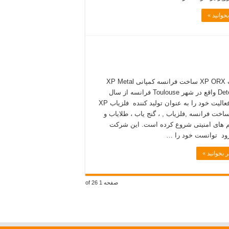
خوانید »
فلزیاب XP ORX ساخت فرانسه کمپانی XP Metal
Detectors واقع در شهر Toulouse فرانسه از سال
۱۹۹۸ فعالیت خود را به عنوان تولید کننده فلزیاب XP
O ساخت فرانسه ,فلزیاب , ، گنج یاب ، طلایاب و
های امنیتی شروع کرده است. این شرکت
ود توانست خود را …
 بخوانید »
صفحه 1 of 26