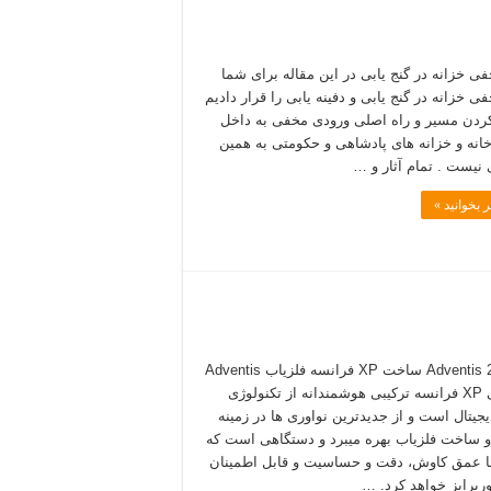
فی خزانه در گنج یابی در این مقاله برای شما
ی خزانه در گنج یابی و دفینه یابی را قرار دادیم
 کردن مسیر و راه اصلی ورودی مخفی به داخل
انه و خزانه های پادشاهی و حکومتی به همین
نیست . تمام آثار و …
 بخوانید »
فلزیاب Adventis 2 ساخت XP فرانسه فلزیاب Adventis
2 کمپانی XP فرانسه ترکیبی هوشمندانه از تکنولوژی
یجیتال است و از جدیدترین نواوری ها در زمینه
 ساخت فلزیاب بهره میبرد و دستگاهی است که
با عمق کاوش، دقت و حساسیت و قابل اطمینان
پرایز خواهد کرد. …