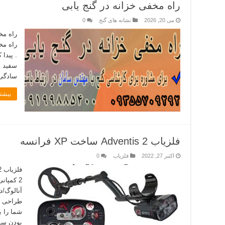
راه مخفی خزانه در گنج یابی
می 20, 2026
نشانه های گنج
0
راه مخ
راه مخف
. پیدا
سفید خ
سادگی 
بیشتر
فلزیاب Adventis 2 ساخت XP فرانسه
اکتبر 27, 2022
فلزیاب
0
آنالوگ/د
طراحی و
شما را 
بودن سور