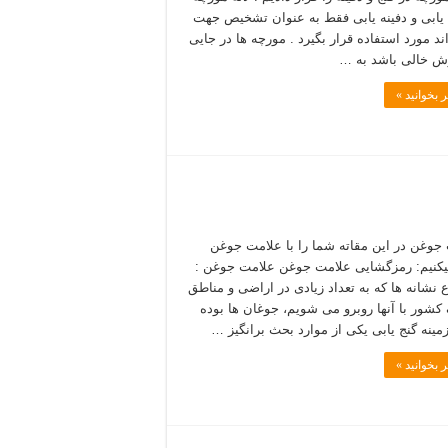
 یابی و دفینه یابی فقط به عنوان تشخیص جهت
ند مورد استفاده قرار بگیرد . مورچه ها در جایی
ش خالی باشد به …
 بخوانید »
جوغن در این مقاته شما را با علامت جوغن
یکنیم: رمزگشایی علامت جوغن علامت جوغن :
ع نشانه ها که به تعداد زیادی در اراضی و مناطق
کشور با آنها روبرو می شویم، جوغان ها بوده
زمینه گنج یابی یکی از موارد بحث برانگیز …
 بخوانید »