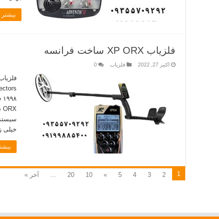
بیشتر ب
فلزیاب XP ORX ساخت فرانسه
اکتبر 27, 2022
فلزیاب
0
RX
سیستم 
خیلی ز
بیشتر
1
2
3
4
5
»
10
20
...
آخر »