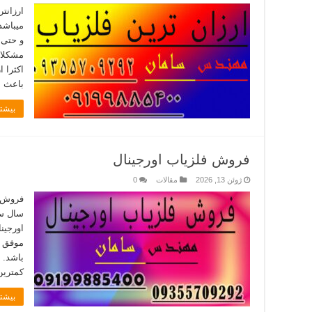
ارزانتر
میباشد
و حتی 
مشکلات
اکثرا 
باعث ب
بیشتر
فروش فلزیاب اورجینال
ژوئن 13, 2026
مقالات
0
سال سا
اورجین
موفق ت
باشد. 
کمترین
بیشتر