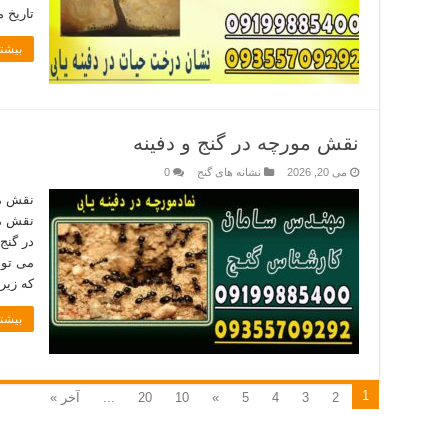
تاریخ 
بیشتر
نقش مورچه در گنج و دفینه
می 20, 2026
نشانه های گنج
0
نقش مو
نقش مو
در گنج
می توا
که زیر
بیشتر
1
2
3
4
5
»
10
20
...
آخر »