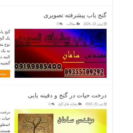
گنج یاب پیشرفته تصویری
ژوئن 13, 2026
مقالات
0
گنج یا
یک گنج
نوع مح
به یک 
البته د
گنجینه
بیشتر
درخت حیات در گنج و دفینه یابی
می 20, 2026
نشانه های گنج
0
درخت ح
حیات در
اسطوره
هستند 