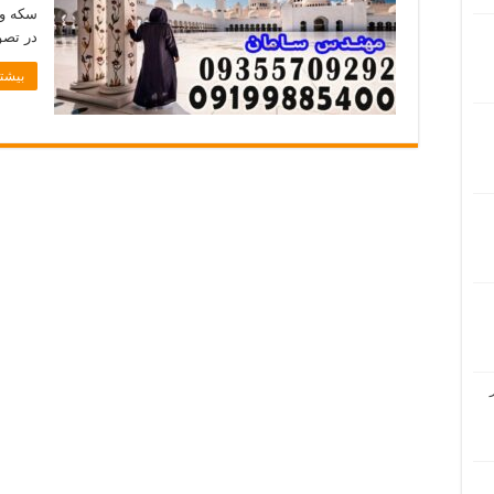
سکه و 
در تصو
بیشتر