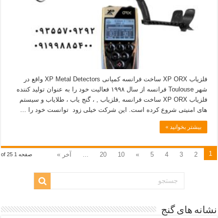
فلزیاب XP ORX ساخت فرانسه کمپانی XP Metal Detectors واقع در
شهر Toulouse فرانسه از سال ۱۹۹۸ فعالیت خود را به عنوان تولید کننده
فلزیاب XP ORX ساخت فرانسه ,فلزیاب , ، گنج یاب ، طلایاب و سیستم
های امنیتی شروع کرده است. این شرکت خیلی زود توانست خود را …
بیشتر بخوانید »
1
2
3
4
5
»
10
20
...
آخر »
صفحه 1 of 25
نشانه های گنج