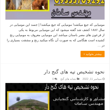
مومیایی که جیغ میکشد! مومیایی که جیغ میکشد! | جسد این مومیایی در
سال ۱۸۸۶ کشف شد گفته میشود که این مومیایی مربوط به یکی
از فرعون های مصر باستان میباشد این مومیایی معروف به مومیایی رنج
کشیده است هنگامی که به صورت آن نگاه میکنید رنج و مشقت بسیاری را
در …
بیشتر بخوانید »
نحوه تشخیص تپه های گنج دار
سپتامبر 11, 2022
نشانه های گنج
0