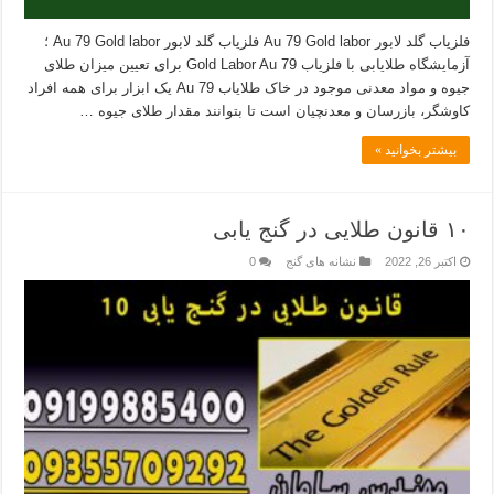
فلزیاب گلد لابور Au 79 Gold labor فلزیاب گلد لابور Au 79 Gold labor ؛
آزمایشگاه طلایابی با فلزیاب Gold Labor Au 79 برای تعیین میزان طلای
جیوه و مواد معدنی موجود در خاک طلایاب Au 79 یک ابزار برای همه افراد
کاوشگر، بازرسان و معدنچیان است تا بتوانند مقدار طلای جیوه …
بیشتر بخوانید »
۱۰ قانون طلایی در گنج یابی
اکتبر 26, 2022
نشانه های گنج
0