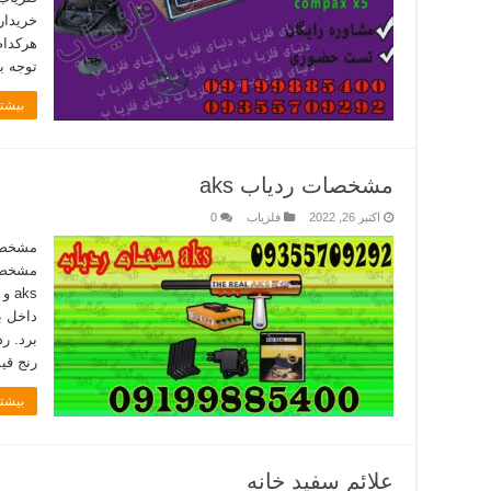
خریدار
هرکدام
توجه ب
بیشتر
مشخصات ردیاب aks
اکتبر 26, 2022
فلزیاب
0
aks
داخل ب
برد. ر
رنج قی
بیشتر
علائم سفید خانه