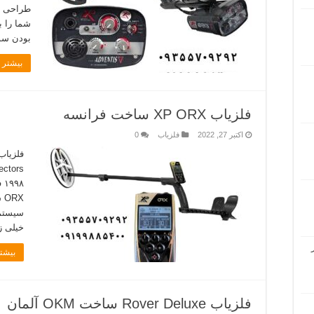
طراحی و
شما را 
بودن سور
بیشتر ب
فلزیاب XP ORX ساخت فرانسه
اکتبر 27, 2022
فلزیاب
0
RX
سیستم 
خیلی ز
بیشتر
فلزیاب Rover Deluxe ساخت OKM آلمان