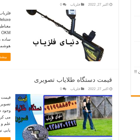
اکتبر 27, 2022
فلزیاب
0
مغناطی
M
ساده م
ھوشمند
بیشتر
 !!
قیمت دستگاه طلایاب تصویری
اکتبر 27, 2022
فلزیاب
0
قیمت د
تصویری
وجود د
علم و 
یابی نی