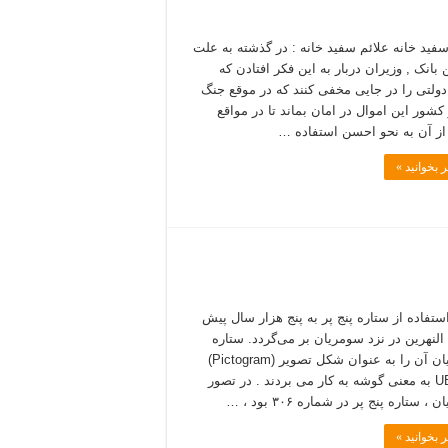
سفید خانه علائم سفید خانه : در گذشته به علت
بانک , وزیران دربار به این فکر افتادن که
دولتی را در جایی مخفی کنند که در موقع جنگ
کشور این اموال در امان بماند تا در مواقع
 از آن به نحو احسن استفاده …
 بخوانید »
استفاده از ستاره پنج پر به پنج هزار سال پیش
 النهرین در نزد سومریان بر می‌گردد. ستاره
سومریان آن را به عنوان شکل تصویر (Pictogram)
کلمه UB به معنی گوشه به کار می ‌بردند . در تصور
، ستاره پنج پر در شماره ۳۰۶ بود ، …
 بخوانید »