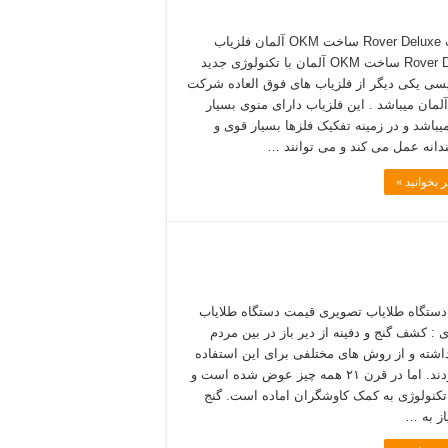
فلزیاب Rover Deluxe ساخت OKM آلمان فلزیاب
Rover Deluxe ساخت OKM آلمان با تکنولوژی جدید
سی یکی دیگر از فلزیاب ھای فوق العاده شرکت
OK آلمان میباشد . این فلزیاب دارای منوی بسیار
یباشد و در زمینه تفکیک فلزھا بسیار قوی و
انه عمل می کند و می توانند …
 بخوانید »
ستگاه طلایاب تصویری قیمت دستگاه طلایاب
 : کشف گنج و دفینه از دیر باز در بین مردم
اشته و از روش های مختلفی برای این استفاده
می کردند. اما در قرن ۲۱ همه چیز عوض شده است و
تکنولوژی به کمک کاوشگران اماده است. گنج
از به …