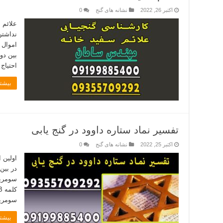
اکتبر 26, 2022
نشانه های گنج
0
علائم 
نداشتن 
اموال 
بین دو 
احتیاج
بیشتر
تفسیر نماد ستاره داوود در گنج یابی
اکتبر 25, 2022
نشانه های گنج
0
اولین 
در بین‌
سومریان 
بیشتر