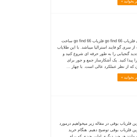
 بخوانید »
معرفی فلزیاب go find 66 فلزیاب go find 66 ساخت
از سری گو فایند استرالیا میباشد. با این طلایاب
جدید گنجیابی را به طور حرفه ای شروع کنید و
ا پیدا کنید. یک آشکارساز جمع و جور برای
ن که از نظر عملکرد عالی است. با چهار …
 بخوانید »
رین فلزیاب بوقی در مقاله زیر میخواهیم درمورد
رین فلزیاب بوقی توضیح دهیم. هنگام خرید
 مانند هر چیز دیگری اولین چیزی که برای