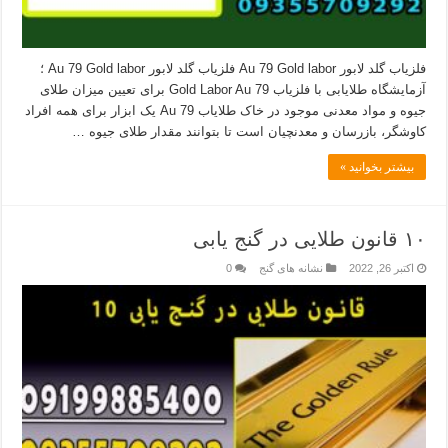
فلزیاب گلد لابور Au 79 Gold labor فلزیاب گلد لابور Au 79 Gold labor ؛
آزمایشگاه طلایابی با فلزیاب Gold Labor Au 79 برای تعیین میزان طلای
جیوه و مواد معدنی موجود در خاک طلایاب Au 79 یک ابزار برای همه افراد
کاوشگر، بازرسان و معدنچیان است تا بتوانند مقدار طلای جیوه …
بیشتر بخوانید »
۱۰ قانون طلایی در گنج یابی
اکتبر 26, 2022
نشانه های گنج
0