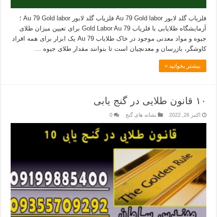
فلزیاب گلد لابور Au 79 Gold labor فلزیاب گلد لابور Au 79 Gold labor ؛
آزمایشگاه طلایابی با فلزیاب Gold Labor Au 79 برای تعیین میزان طلای
جیوه و مواد معدنی موجود در خاک طلایاب Au 79 یک ابزار برای همه افراد
کاوشگر، بازرسان و معدنچیان است تا بتوانند مقدار طلای جیوه …
بیشتر بخوانید »
۱۰ قانون طلایی در گنج یابی
اکتبر 26, 2022
نشانه های گنج
0