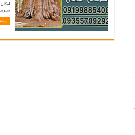
امکان د
بشوید 
بیشتر