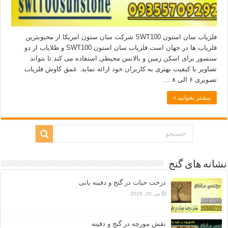
فلزیاب سان استون SWT100 شرکت سان ستون امریکا از محبوبترین
فلزیاب ها در جهان است.فلزیاب سان استون SWT100 و طلایاب از دو
سنسور برای اسکن زمین و بالانس محیطی استفاده می کند تا بتواند
تصاویر با کیفیت بهتری به کاربران خود ارائه نماید. عمق کاوش فلزیاب
تصویری ۶ الی ۸ …
بیشتر بخوانید »
نشانه های گنج
درخت حیات در گنج و دفینه یابی
می 20, 2026
نقش مورچه در گنج و دفینه