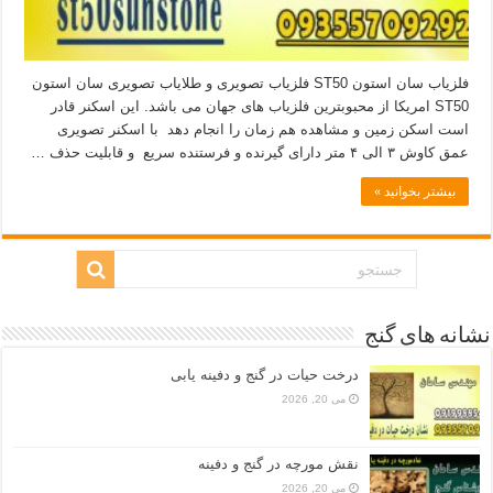
فلزیاب سان استون ST50 فلزیاب تصویری و طلایاب تصویری سان استون
ST50 امریکا از محبوبترین فلزیاب های جهان می باشد. این اسکنر قادر
است اسکن زمین و مشاهده هم زمان را انجام دهد با اسکنر تصویری
عمق کاوش ۳ الی ۴ متر دارای گیرنده و فرستنده سریع و قابلیت حذف …
بیشتر بخوانید »
نشانه های گنج
درخت حیات در گنج و دفینه یابی
می 20, 2026
نقش مورچه در گنج و دفینه
می 20, 2026