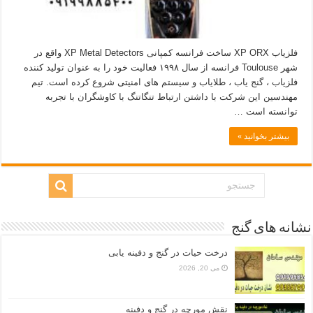
فلزیاب XP ORX ساخت فرانسه کمپانی XP Metal Detectors واقع در
شهر Toulouse فرانسه از سال ۱۹۹۸ فعالیت خود را به عنوان تولید کننده
فلزیاب ، گنج یاب ، طلایاب و سیستم های امنیتی شروع کرده است. تیم
مهندسین این شرکت با داشتن ارتباط تنگاتنگ با کاوشگران با تجربه
توانسته است …
بیشتر بخوانید »
نشانه های گنج
درخت حیات در گنج و دفینه یابی
می 20, 2026
نقش مورچه در گنج و دفینه