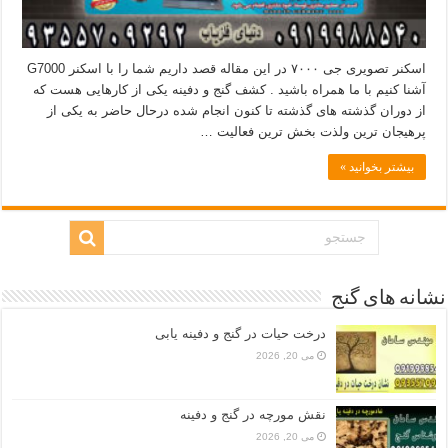
اسکنر تصویری جی ۷۰۰۰ در این مقاله قصد داریم شما را با اسکنر G7000
آشنا کنیم با ما همراه باشید . کشف گنج و دفینه یکی از کارهایی هست که
از دوران گذشته های گذشته تا کنون انجام شده درحال حاضر به یکی از
پرهیجان ترین ولذت بخش ترین فعالیت …
بیشتر بخوانید »
نشانه های گنج
درخت حیات در گنج و دفینه یابی
می 20, 2026
نقش مورچه در گنج و دفینه
می 20, 2026