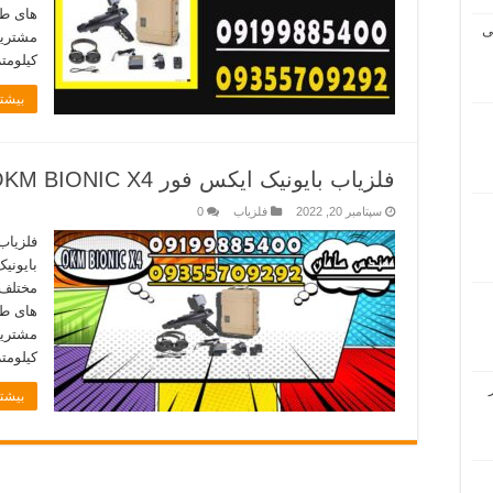
های طل
ی
کیلومتر (۱۲ ما
بیشتر
فلزیاب بایونیک ایکس فور OKM BIONIC X4
سپتامبر 20, 2022
فلزیاب
0
بایونی
مختلف 
های طل
کیلومتر (۱۲ ما
بیشتر