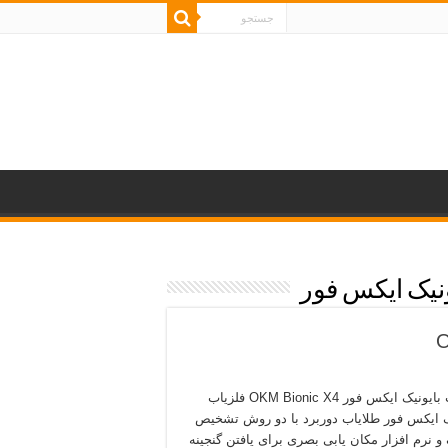
نیک ایکس فور
فلزیاب بایونیک ایکس فور OKM Bionic X4 فلزیاب
ک ایکس فور طلایاب دوربرد با دو روش تشخیص
و نرم افزار مکان یابی بصری برای یافتن گنجینه