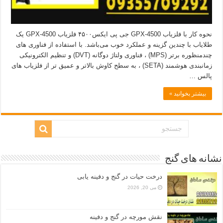
نحوه کار با فلزیاب GPX-4500 جی پی ایکس۴۵۰۰ فلزیاب GPX-4500 یک
طلایاب با چندین گزینه و عملکرد خوب می‌باشد. با استفاده از فناوری های
چندمنظوره برتر (MPS) ، فناوری ولتاژ دوگانه (DVT) و تنظیم الکترونیکی
زمانبندی هوشمند (SETA) ، به سطح کاوش بالاتر و عمیق تر از فلزیاب های
پالس …
بیشتر بخوانید »
نشانه های گنج
درخت حیات در گنج و دفینه یابی
می 20, 2026
نقش مورچه در گنج و دفینه