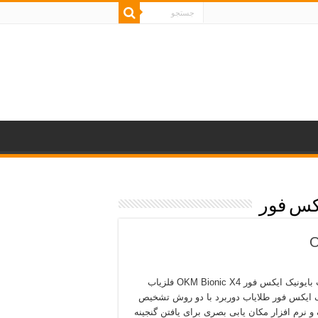
یکس فور
فلزیاب بایونیک ایکس فور OKM Bionic X4 فلزیاب
ک ایکس فور طلایاب دوربرد با دو روش تشخیص
و نرم افزار مکان یابی بصری برای یافتن گنجینه