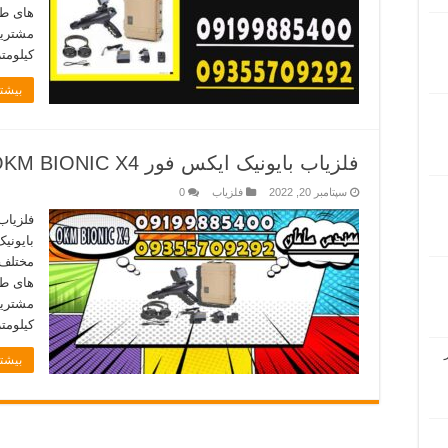
های طل
کیلومتر (۱۲ ما
بیشتر
فلزیاب بایونیک ایکس فور OKM BIONIC X4
سپتامبر 20, 2022
فلزیاب
0
بایونی
مختلف 
های طل
کیلومتر (۱۲ ما
بیشتر