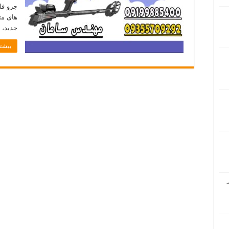
جزو فل
های مت
جدید، 
بیشتر