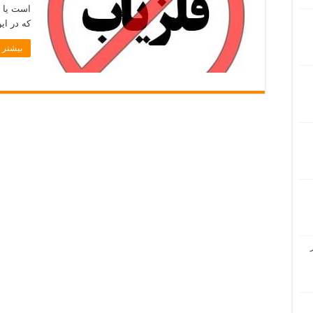
است یا ن
که در ا
بیشتر ب