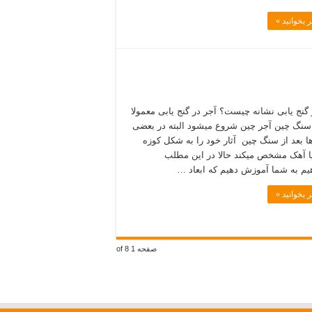
 بخوانید »
 گنج یابی نشانه چیست؟ آجر در گنج یابی معمولا
 سنگ چین آجر چین شروع میشود البته در بعضی
ا بعد از سنگ چین آثار خود را به شکل کوزه
ا آھک مشخص میکند حالا در این مطلب
یم به شما آموزش دهیم که ابعاد …
 بخوانید »
صفحه 1 of 8