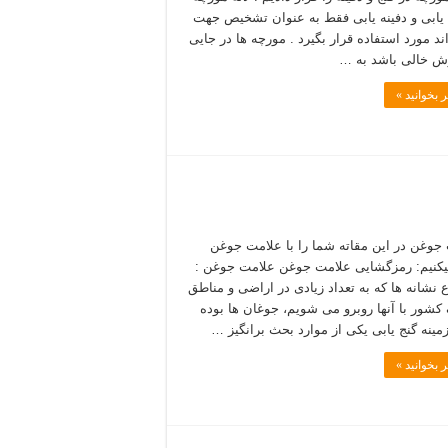
 یابی و دفینه یابی فقط به عنوان تشخیص جهت
ند مورد استفاده قرار بگیرد . مورچه ها در جایی
ش خالی باشد به …
 بخوانید »
جوغن در این مقاته شما را با علامت جوغن
یکنیم: رمزگشایی علامت جوغن علامت جوغن :
ع نشانه ها که به تعداد زیادی در اراضی و مناطق
کشور با آنها روبرو می شویم، جوغان ها بوده
زمینه گنج یابی یکی از موارد بحث برانگیز …
 بخوانید »