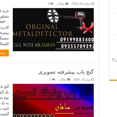
جولای 28, 2026
مقالات
0
خرید ف
کاربرد
پیشرفت
چشمگیر
کاوشگر
بیشتر
 !!
گنج یاب پیشرفته تصویری
ژوئن 13, 2026
مقالات
0
گنج یا
یک گنج
نوع مح
به یک 
البته د
گنجینه