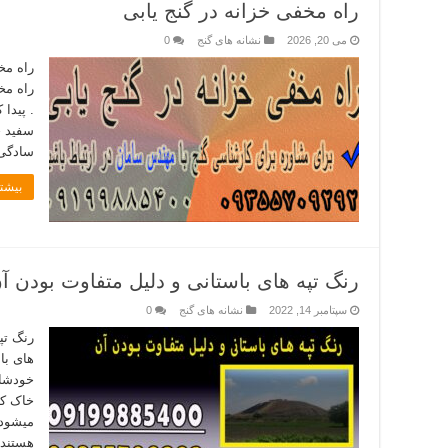
راه مخفی خزانه در گنج یابی
می 20, 2026
نشانه های گنج
0
راه مخ
راه مخف
. پیدا
سفید خ
سادگی 
بیشتر
رنگ تپه های باستانی و دلیل متفاوت بودن آ
سپتامبر 14, 2022
نشانه های گنج
0
رنگ تپ
های با
خودشان
خاک که
میشود 
هستند