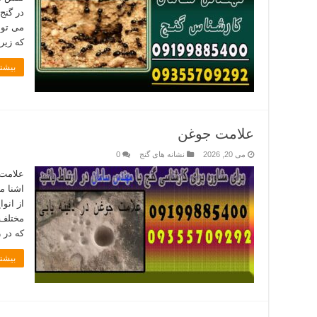
در گنج
می توا
که زیر
بیشتر
علامت جوغن
می 20, 2026
نشانه های گنج
0
علامت 
اشنا م
از انوا
مختلف 
که در 
بیشتر