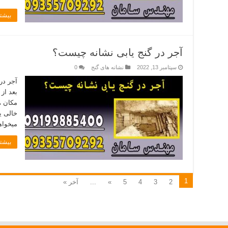
بیشتر
آجر در گنج یابی نشانه چیست؟
سپتامبر 13, 2022
نشانه های گنج
0
آجر در
بعد از
مکان ھ
خالی ی
میخواه
بیشتر
1
2
3
4
5
»
...
آخر »