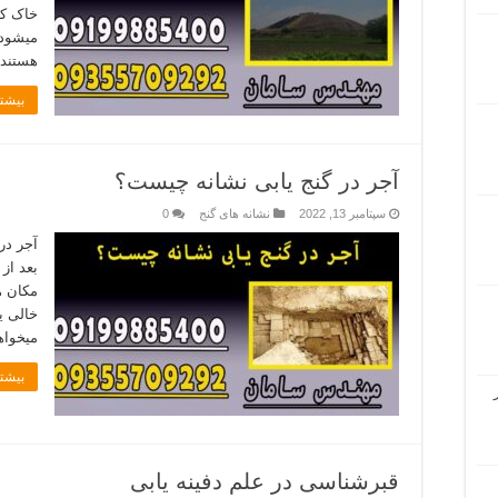
خاک که
میشود 
هستند
بیشتر
آجر در گنج یابی نشانه چیست؟
سپتامبر 13, 2022
نشانه های گنج
0
آجر در
بعد از
مکان ھ
خالی ی
میخواه
بیشتر
قبرشناسی در علم دفینه یابی