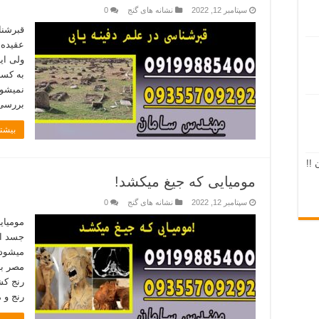
سپتامبر 12, 2022
نشانه های گنج
0
قبرشنا
عقیده 
ولی ای
به کسا
نمیشود
بررسی 
بیشتر
 !!
مومیایی که جیغ میکشد!
سپتامبر 12, 2022
نشانه های گنج
0
مومیای
میشود 
مصر با
رنج کش
رنج و 