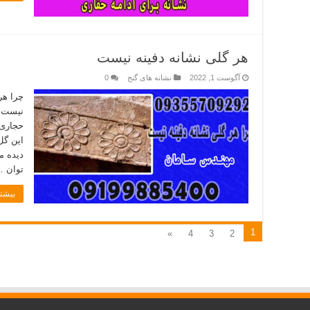
هر گلی نشانه دفینه نیست
آگوست 1, 2022
نشانه های گنج
0
چرا هر
نیست :
حجاری 
این گل
دیده م
توان 
بیشتر
1
»
4
3
2