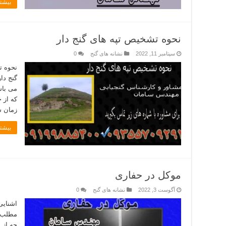
بیشتر
نحوه تشخیص تپه های گنج دار
سپتامبر 11, 2022
نشانه های گنج
0
نحوه ت
گنج دار
می باش
که از 
زمان س
بیشتر
موکل در حفاری
آگوست 3, 2022
نشانه های گنج
0
اشنایی
مطلب ر
چه از 