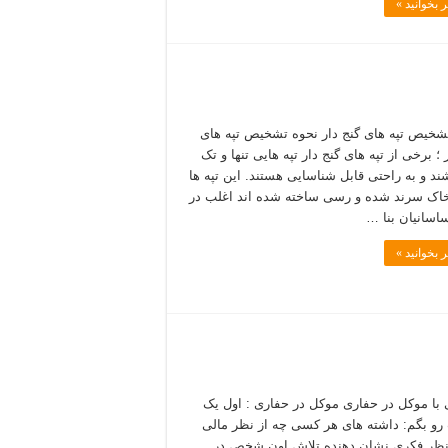
 بخوانید »
شخیص تپه های گنج دار نحوه تشخیص تپه های
 ؛ برخی از تپه های گنج دار تپه هایی تنها و تک
ند و به راحتی قابل شناسایی هستند. این تپه ها
خاک سرند شده و رسی ساخته شده اند اغلب در
اسانیان بنا …
 بخوانید »
 با موکل در حفاری موکل در حفاری : اول یک
و بگم: داشته های هر کسی چه از نظر مالی
نظر فکری نشان دهنده تلاش اون شخص در