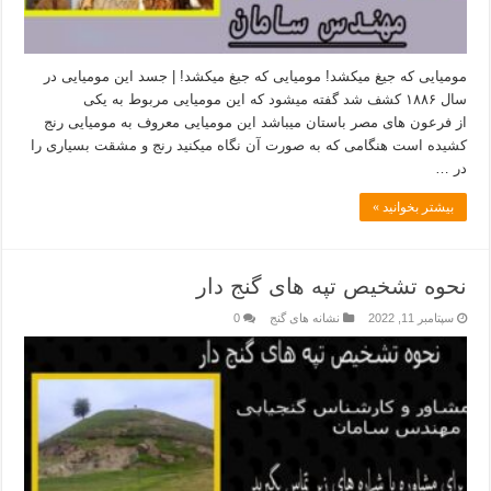
مومیایی که جیغ میکشد! مومیایی که جیغ میکشد! | جسد این مومیایی در
سال ۱۸۸۶ کشف شد گفته میشود که این مومیایی مربوط به یکی
از فرعون های مصر باستان میباشد این مومیایی معروف به مومیایی رنج
کشیده است هنگامی که به صورت آن نگاه میکنید رنج و مشقت بسیاری را
در …
بیشتر بخوانید »
نحوه تشخیص تپه های گنج دار
سپتامبر 11, 2022
نشانه های گنج
0