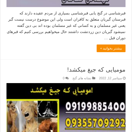
قبرشناسی در گنج یابی قبرشناسی بسیاری از مردم عقیده دارند که
قبرستان گبریان متعلق به کافران است ولی این موضوع درست نیست گبر
یعنی غیر مسلمان و به کسانی که غیر مسلمان بوده اند بی دین گفته
نمیشود گبریان دین زردتشت داشتند حال میخواهیم بررسی کنیم که قبرهای
دوران قبل …
بیشتر بخوانید »
مومیایی که جیغ میکشد!
سپتامبر 12, 2022
نشانه های گنج
0