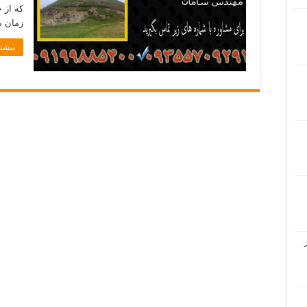
که از 
زمان س
بیشتر