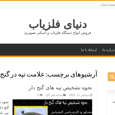
فحه اصلی
دنیای فلزیاب
فروش انواع دستگاه فلزیاب و اسکنر تصویری
درباره ما
ارتباط با ما
آرشیوهای برچسب:
علامت تپه در گنج 
نحوه تشخیص تپه های گنج دار
سپتامبر 11, 2022
نشانه های گنج
0
ی
نحوه ت
گنج دار
می باش