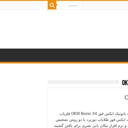
فلزیاب بایونیک ایکس فور OKM Bionic X4 فلزیاب
ک ایکس فور طلایاب دوربرد با دو روش تشخیص
و نرم افزار مکان یابی بصری برای یافتن گنجینه