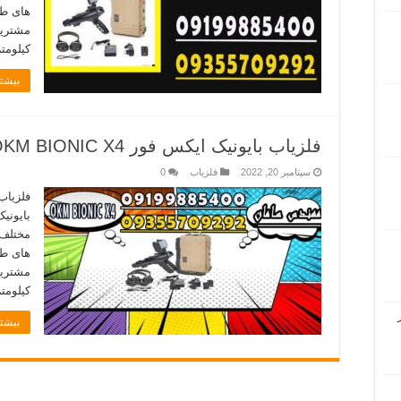
های طل
کیلومتر (۱۲ ما
بیشتر
فلزیاب بایونیک ایکس فور OKM BIONIC X4
سپتامبر 20, 2022
فلزیاب
0
بایونی
مختلف 
های طل
کیلومتر (۱۲ ما
بیشتر