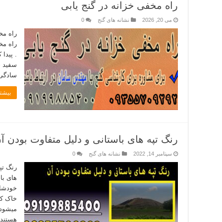
راه مخفی خزانه در گنج یابی
می 20, 2026
نشانه های گنج
0
راه مخ
راه مخف
. پیدا
سفید خ
سادگی 
بیشتر
رنگ تپه های باستانی و دلیل متفاوت بودن آ
سپتامبر 14, 2022
نشانه های گنج
0
رنگ تپ
های با
خودشان
خاک که
میشود 
هستند