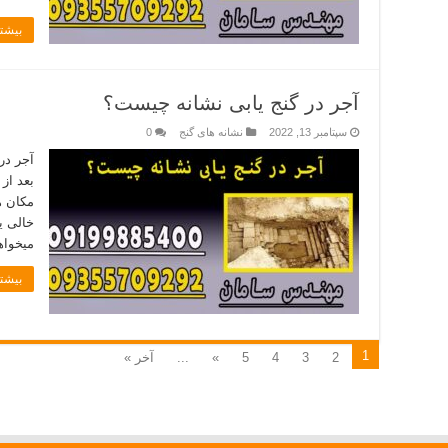
بیشتر
آجر در گنج یابی نشانه چیست؟
سپتامبر 13, 2022
نشانه های گنج
0
آجر در
بعد از
مکان ھ
خالی ی
میخواه
بیشتر
1
2
3
4
5
»
...
آخر »