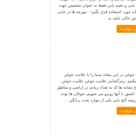
 یابی و دفینه یابی فقط به عنوان تشخیص جهت
ند مورد استفاده قرار بگیرد . مورچه ها در جایی
ش خالی باشد به …
 بخوانید »
جوغن در این مقاته شما را با علامت جوغن
یکنیم: رمزگشایی علامت جوغن علامت جوغن :
ع نشانه ها که به تعداد زیادی در اراضی و مناطق
کشور با آنها روبرو می شویم، جوغان ها بوده
زمینه گنج یابی یکی از موارد بحث برانگیز …
 بخوانید »