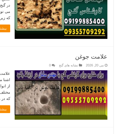
در گنج
می توا
که زیر
بیشتر
علامت جوغن
می 20, 2026
نشانه های گنج
0
علامت 
اشنا م
از انوا
مختلف 
که در 
بیشتر