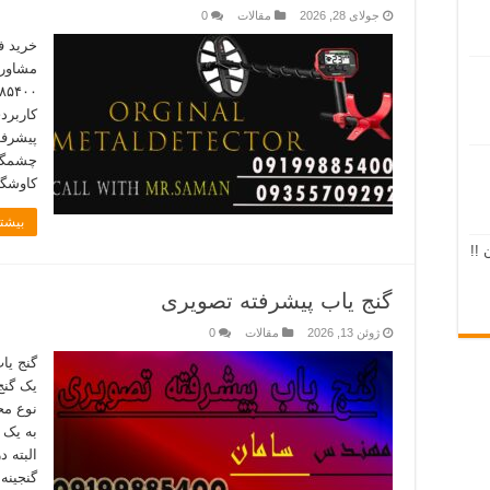
جولای 28, 2026
مقالات
0
خرید ف
کاربرد
پیشرفت
چشمگیر
کاوشگر
بیشتر
 !!
گنج یاب پیشرفته تصویری
ژوئن 13, 2026
مقالات
0
گنج یا
یک گنج
نوع مح
به یک 
البته د
گنجینه