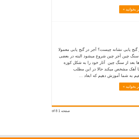
 بخوانید »
 گنج یابی نشانه چیست؟ آجر در گنج یابی معمولا
 سنگ چین آجر چین شروع میشود البته در بعضی
ا بعد از سنگ چین آثار خود را به شکل کوزه
ا آھک مشخص میکند حالا در این مطلب
یم به شما آموزش دهیم که ابعاد …
 بخوانید »
صفحه 1 of 8