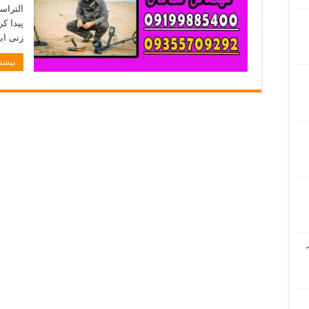
التراس
پیدا ک
زنی ای
بیشتر