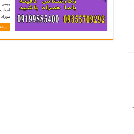
بومی ب
اموات 
موراد 
بیشتر