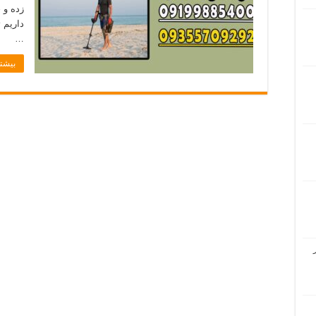
زده و 
داریم 
…
بیشتر