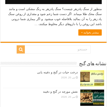
منظور از سنگ پادزهر چیست؟ سنگ پادزهر به رنگ مشکی است و مانند
سنگ محک طلا میماند. اگر دست شما زخم شود و مقداری از روغن سنگ
پاد زهر را به آن بمالید بلافاصله خوب میشود. و اگر بیماری شما درونی
باشد این روغن را با داروهای دیگر مخلوط میکنند، …
بیشتر بخوانید »
نشانه های گنج
درخت حیات در گنج و دفینه یابی
می 20, 2026
نقش مورچه در گنج و دفینه
می 20, 2026