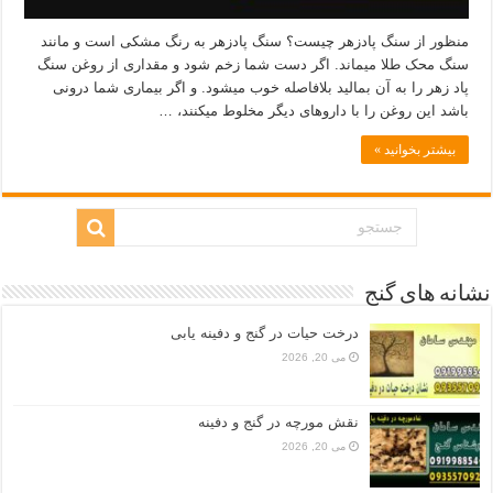
منظور از سنگ پادزهر چیست؟ سنگ پادزهر به رنگ مشکی است و مانند
سنگ محک طلا میماند. اگر دست شما زخم شود و مقداری از روغن سنگ
پاد زهر را به آن بمالید بلافاصله خوب میشود. و اگر بیماری شما درونی
باشد این روغن را با داروهای دیگر مخلوط میکنند، …
بیشتر بخوانید »
نشانه های گنج
درخت حیات در گنج و دفینه یابی
می 20, 2026
نقش مورچه در گنج و دفینه
می 20, 2026