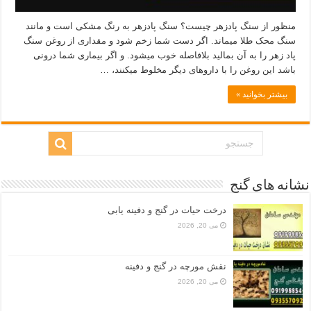
منظور از سنگ پادزهر چیست؟ سنگ پادزهر به رنگ مشکی است و مانند
سنگ محک طلا میماند. اگر دست شما زخم شود و مقداری از روغن سنگ
پاد زهر را به آن بمالید بلافاصله خوب میشود. و اگر بیماری شما درونی
باشد این روغن را با داروهای دیگر مخلوط میکنند، …
بیشتر بخوانید »
نشانه های گنج
درخت حیات در گنج و دفینه یابی
می 20, 2026
نقش مورچه در گنج و دفینه
می 20, 2026