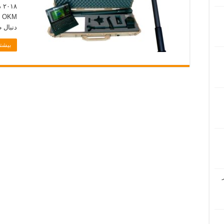
۱۸
M
دنبال 
بیشتر