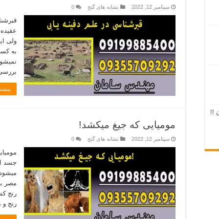
سپتامبر 12, 2022
نشانه های گنج
0
قبرشنا
عقیده 
ولی ای
به کسا
نمیشود
بررسی 
بیشتر
 !!
مومیایی که جیغ میکشد!
سپتامبر 12, 2022
نشانه های گنج
0
مومیای
میشود 
مصر با
رنج کش
رنج و 