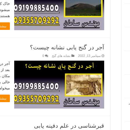
خاک که
میشود 
هستند
بیشتر
آجر در گنج یابی نشانه چیست؟
سپتامبر 13, 2022
نشانه های گنج
0
آجر در
بعد از
مکان ھ
خالی ی
میخواه
بیشتر
قبرشناسی در علم دفینه یابی