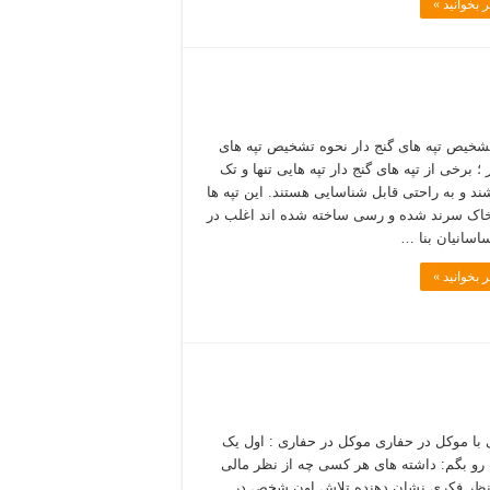
 بخوانید »
شخیص تپه های گنج دار نحوه تشخیص تپه های
 ؛ برخی از تپه های گنج دار تپه هایی تنها و تک
ند و به راحتی قابل شناسایی هستند. این تپه ها
خاک سرند شده و رسی ساخته شده اند اغلب در
اسانیان بنا …
 بخوانید »
 با موکل در حفاری موکل در حفاری : اول یک
و بگم: داشته های هر کسی چه از نظر مالی
نظر فکری نشان دهنده تلاش اون شخص در