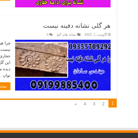
هر گلی نشانه دفینه نیست
آگوست 1, 2022
نشانه های گنج
0
چرا هر
نیست :
حجاری 
این گل
دیده م
توان 
بیشتر
1
»
4
3
2