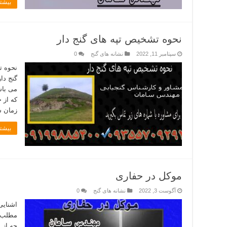
بیشتر
نحوه تشخیص تپه های گنج دار
سپتامبر 11, 2022
نشانه های گنج
0
نحوه ت
گنج دار
می باش
که از 
زمان س
بیشتر
موکل در حفاری
آگوست 3, 2022
نشانه های گنج
0
اشنایی
مطلب ر
چه از 