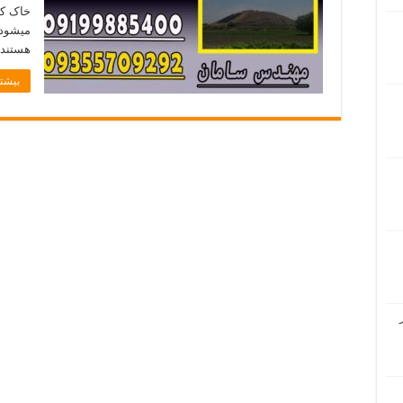
خاک که
میشود 
هستند
بیشتر