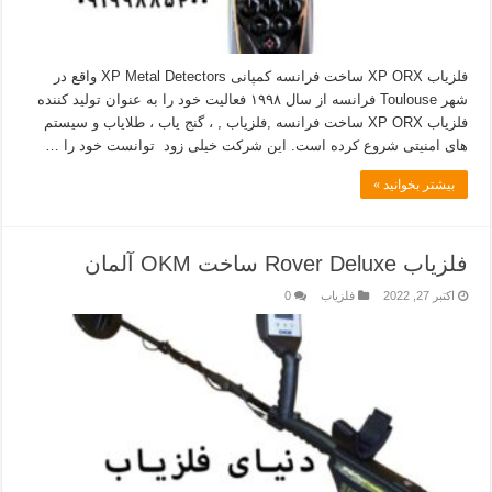
فلزیاب XP ORX ساخت فرانسه کمپانی XP Metal Detectors واقع در
شهر Toulouse فرانسه از سال ۱۹۹۸ فعالیت خود را به عنوان تولید کننده
فلزیاب XP ORX ساخت فرانسه ,فلزیاب , ، گنج یاب ، طلایاب و سیستم
های امنیتی شروع کرده است. این شرکت خیلی زود توانست خود را …
بیشتر بخوانید »
فلزیاب Rover Deluxe ساخت OKM آلمان
اکتبر 27, 2022
فلزیاب
0