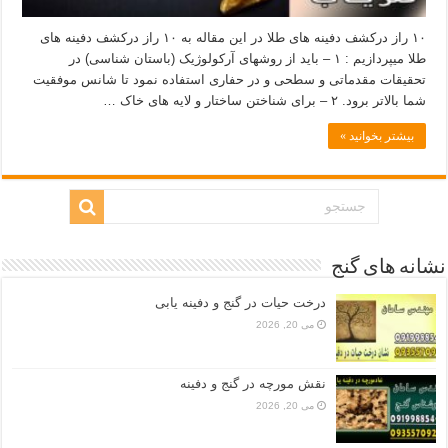
۱۰ راز درکشف دفینه های طلا در این مقاله به ۱۰ راز درکشف دفینه های
طلا میپردازیم : ۱ – باید از روشهای آرکولوژیک (باستان شناسی) در
تحقیقات مقدماتی و سطحی و در حفاری استفاده نمود تا شانس موفقیت
شما بالاتر برود. ۲ – برای شناختن ساختار و لایه های خاک …
بیشتر بخوانید »
نشانه های گنج
درخت حیات در گنج و دفینه یابی
می 20, 2026
نقش مورچه در گنج و دفینه
می 20, 2026