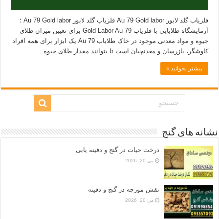
فلزیاب گلد لابور Au 79 Gold labor فلزیاب گلد لابور Au 79 Gold labor ؛
آزمایشگاه طلایابی با فلزیاب Gold Labor Au 79 برای تعیین میزان طلای
جیوه و مواد معدنی موجود در خاک طلایاب Au 79 یک ابزار برای همه افراد
کاوشگر، بازرسان و معدنچیان است تا بتوانند مقدار طلای جیوه …
بیشتر بخوانید »
نشانه های گنج
درخت حیات در گنج و دفینه یابی
می 20, 2026
نقش مورچه در گنج و دفینه
می 20, 2026