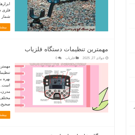
ابزاره
فلزی د
شمار م
بیشتر
مهمترین تنظیمات دستگاه فلزیاب
جولای 27, 2025
فلزیاب
0
مهمتر
تنظیما
بهره‌ ب
است. دس
مدرن، 
مختلف 
صحیح،
بیشتر