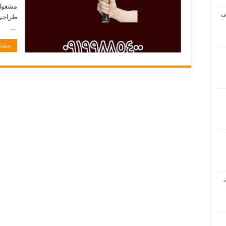
مشغول 
ی
طراحی 
…
بیشتر