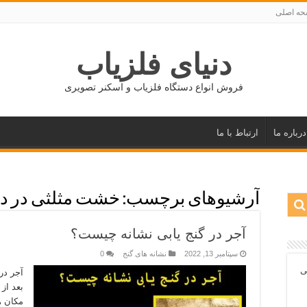
ه اصلی
دنیای فلزیاب
فروش انواع دستگاه فلزیاب و اسکنر تصویری
درباره ما
ارتباط با ما
آرشیوهای برچسب:
خشت مثلثی در دف
آجر در گنج یابی نشانه چیست؟
سپتامبر 13, 2022
نشانه های گنج
0
ی
آجر در
بعد از
مکان ھ