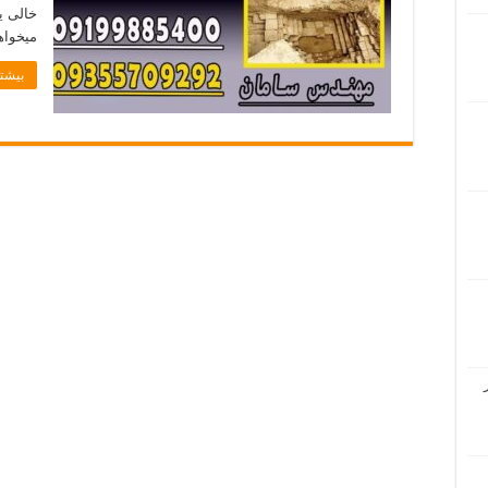
خالی ی
میخواه
بیشتر