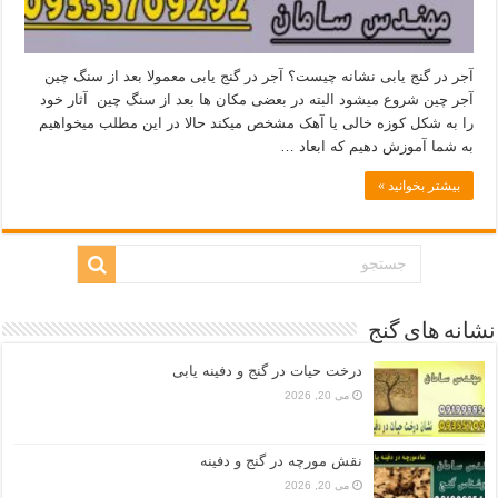
آجر در گنج یابی نشانه چیست؟ آجر در گنج یابی معمولا بعد از سنگ چین
آجر چین شروع میشود البته در بعضی مکان ھا بعد از سنگ چین آثار خود
را به شکل کوزه خالی یا آھک مشخص میکند حالا در این مطلب میخواهیم
به شما آموزش دهیم که ابعاد …
بیشتر بخوانید »
نشانه های گنج
درخت حیات در گنج و دفینه یابی
می 20, 2026
نقش مورچه در گنج و دفینه
می 20, 2026