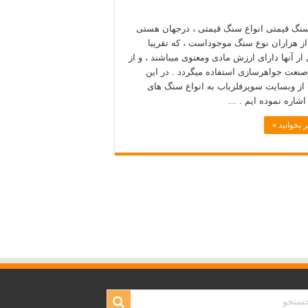
سنگ قیمتی انواع سنگ قیمتی ، درجهان هستی
از هزاران نوع سنگ موجوداست ، که تقریبا
ل ار آنها دارای ارزش مادی ومعنوی میباشند ، و از
رصنعت جواهرسازی استفاده میگردد . در این
ز وبسایت سوپرفلزیاب به انواع سنگ های
اشاره نموده ایم . …
 بخوانید »