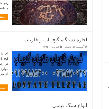
رمز ها
منطقه 
بیشتر
اجاره دستگاه گنج یاب و فلزیاب
آگوست 28, 2022
فلزیاب
0
اجاره 
گنج یا
در ارت
موارد 
ای می 
…
بیشتر
انواع سنگ قیمتی